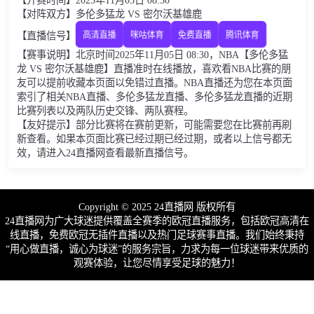
【开赛时间】2025年11月05日 08:30
【对阵双方】多伦多猛龙 VS 密尔沃基雄鹿
【直播信号】
高清直播
咪咕体育
免费直播
腾讯体育
【赛事说明】北京时间2025年11月05日 08:30，NBA【多伦多猛
龙 VS 密尔沃基雄鹿】直播准时在线播放，喜欢看NBA比赛的朋
友可以提前收藏本页面以免错过直播。NBA直播还为您在本页面
索引了相关NBA直播、多伦多猛龙直播、多伦多猛龙直播的近期
比赛列表以及两队历史交锋、两队赛程。
【友好提示】部分比赛将在赛前更新，可能需要您在比赛前再刷
新查看。如果本页面比赛已经过期已经过期，或者以上信号都无
效，请进入24直播网查看最新直播信号。
Copyright © 2025 24直播网 版权所有
24直播网为广大球迷提供覆盖全赛季的欧冠直播服务，包括欧冠高清在
线直播，免费欧冠无插件直播以及热门足球赛事直播。我们始终秉持
“用心做直播，诚心为球迷”的服务宗旨，力求为每一位球迷带来优质的
观赛体验，让您尽情享受足球的魅力！