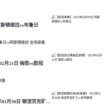
 阿斯顿维拉vs布鲁日
 布鲁日vs阿斯顿维拉 全场录像
2月21日 抽签vs欧冠
录像
【欧冠联赛阶段8轮录像】 2025年01月30日 顿涅茨克矿工vs多特蒙德